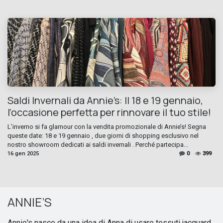
Saldi Invernali da Annie’s: Il 18 e 19 gennaio,
l’occasione perfetta per rinnovare il tuo stile!
L’inverno si fa glamour con la vendita promozionale di Annie’s! Segna
queste date: 18 e 19 gennaio , due giorni di shopping esclusivo nel
nostro showroom dedicati ai saldi invernali . Perché partecipa...
16 gen 2025
0
399
ANNIE’S
Annie's nasce da una idea di Anna di usare tessuti jacquard