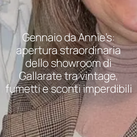
Gennaio da Annie’s:
apertura straordinaria
dello showroom di
Gallarate tra vintage,
fumetti e sconti imperdibili