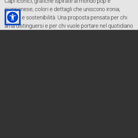
Capi iconici, grafiche ispirate al mondo pop e
giapponese, colori e dettagli che uniscono ironia,
design e sostenibilità. Una proposta pensata per chi
ama distinguersi e per chi vuole portare nel quotidiano
un tocco di immaginazione e carattere.
Un invito a scoprire lo stile Annie’s
L’apertura straordinaria dello showroom di Gallarate
non è solo un’occasione di shopping, ma un invito a
entrare nel mondo Annie’s: uno spazio dove ogni capo
racconta una scelta, ogni collezione nasce da una
visione e ogni acquisto diventa un gesto consapevole.
Gennaio è il momento giusto per rinnovare il
guardaroba con intelligenza, creatività e stile.
Annie’s ti aspetta in
via Don Minzoni 6, Gallarate
, dal
13 al 18 gennaio, per iniziare l’anno con personalità.