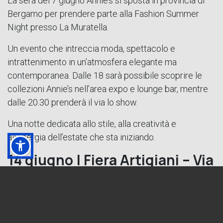
La sera del 7 giugno Annie’s si sposta in provincia di
Bergamo per prendere parte alla Fashion Summer
Night presso La Muratella.
Un evento che intreccia moda, spettacolo e
intrattenimento in un’atmosfera elegante ma
contemporanea. Dalle 18 sarà possibile scoprire le
collezioni Annie’s nell’area expo e lounge bar, mentre
dalle 20.30 prenderà il via lo show.
Una notte dedicata allo stile, alla creatività e
all’energia dell’estate che sta iniziando.
14 giugno | Fiera Artigiani – Via
Manzoni in Festa, Gallarate
Dalle 10 alle 19
Giugno si chiude nel cuore di Gallarate con Via