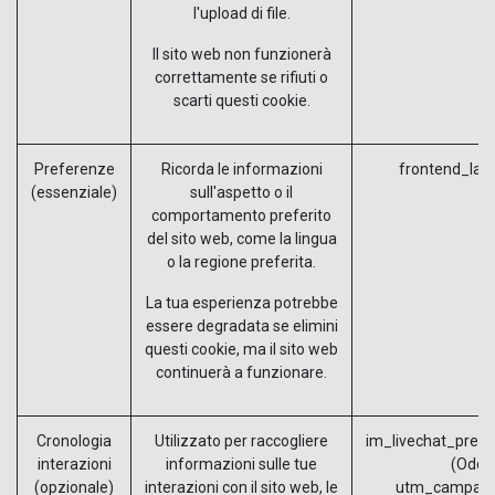
l'upload di file.
Il sito web non funzionerà
correttamente se rifiuti o
scarti questi cookie.
Preferenze
Ricorda le informazioni
frontend_lan
(essenziale)
sull'aspetto o il
comportamento preferito
del sito web, come la lingua
o la regione preferita.
La tua esperienza potrebbe
essere degradata se elimini
questi cookie, ma il sito web
continuerà a funzionare.
Cronologia
Utilizzato per raccogliere
im_livechat_previ
interazioni
informazioni sulle tue
(Odoo
(opzionale)
interazioni con il sito web, le
utm_campaig