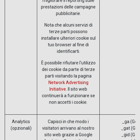
migliorare il reporting sulle
prestazioni delle campagne
pubblicitarie.
Nota che alcuni servizi di
terze parti possono
installare ulteriori cookie sul
tuo browser al fine di
identificarti.
È possibile rifiutare l'utilizzo
dei cookie da parte di terze
parti visitando la pagina
Network Advertising
Initiative
. Il sito web
continuerà a funzionare se
non accetti i cookie.
Analytics
Capisci in che modo i
_ga (Goo
(opzionali)
visitatori arrivano al nostro
_gat (Goo
sito web grazie a Google
_gid (Goo