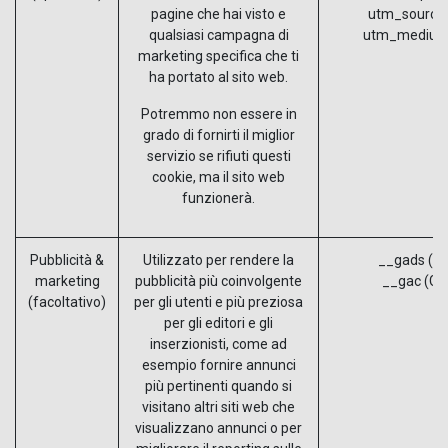
pagine che hai visto e
utm_source
qualsiasi campagna di
utm_medium
marketing specifica che ti
ha portato al sito web.
Potremmo non essere in
grado di fornirti il miglior
servizio se rifiuti questi
cookie, ma il sito web
funzionerà.
Pubblicità &
Utilizzato per rendere la
__gads (Go
marketing
pubblicità più coinvolgente
__gac (Go
(facoltativo)
per gli utenti e più preziosa
per gli editori e gli
inserzionisti, come ad
esempio fornire annunci
più pertinenti quando si
visitano altri siti web che
visualizzano annunci o per