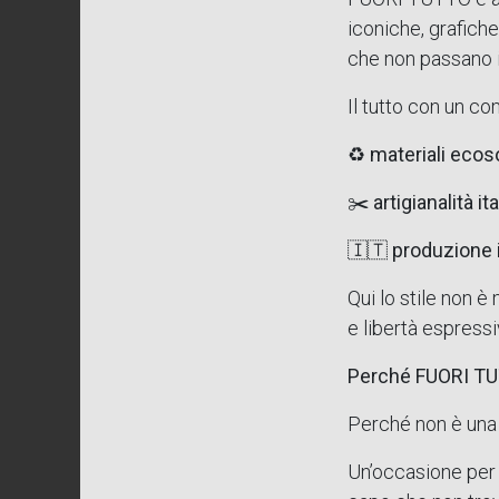
iconiche, grafich
che non passano i
Il tutto con un c
♻️
materiali ecoso
✂️
artigianalità it
🇮🇹
produzione 
Qui lo stile non è
e libertà espressi
Perché FUORI TU
Perché non è una 
Un’occasione per 