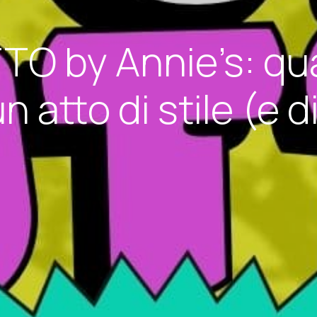
O by Annie’s: qua
 atto di stile (e 