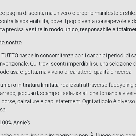
 pagina di sconti, ma un vero e proprio manifesto di stile.
contra la sostenibilità, dove il pop diventa consapevole e 
ta precisa:
vestire in modo unico, responsabile e totalme
do nostro
I TUTTO
nasce in concomitanza con i canonici periodi di sal
onvenzionale. Qui trovi
sconti imperdibili
su una selezione d
de usa-e-getta, ma vivono di carattere, qualità e ricerca.
i
unici o in tiratura limitata
, realizzati attraverso l’upcycling 
d’arredo, jacquard, scampoli selezionati che tornano a viver
 borse, calzature e capi statement. Ogni articolo è diverso d
sa.
 100% Annie’s
he colore, ironia e immaginario pop. È il luogo dove conv