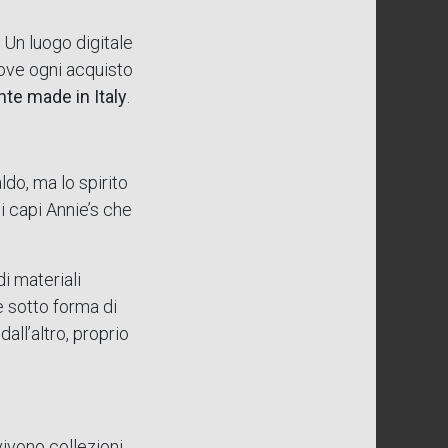
 Un luogo digitale
dove ogni acquisto
nte made in Italy
.
do, ma lo spirito
i capi Annie’s che
di materiali
e sotto forma di
all’altro, proprio
ivono collezioni