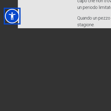
capo che non trove
un periodo limitat
Quando un pezzo
stagione.
Clicca,
La sezione
FUOR
Prenditi il tuo t
Perché il vero aff
È trovare un capo 
E che lo faccia ne
Annie’s – Wear it