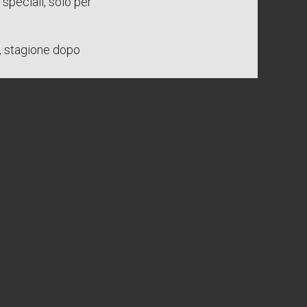
speciali, solo per
e, stagione dopo
renza
ezza.