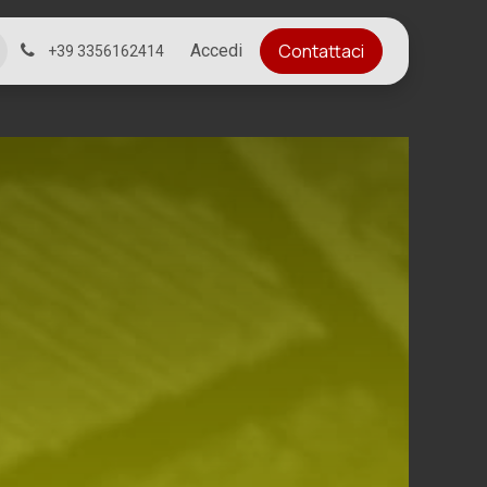
Contattaci
Accedi
+39 3356162414