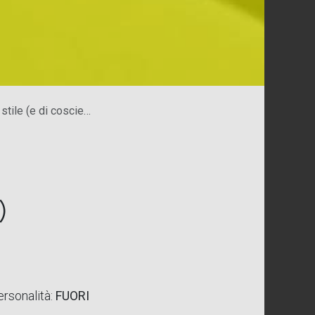
le (e di coscienza)
)
ersonalità:
FUORI