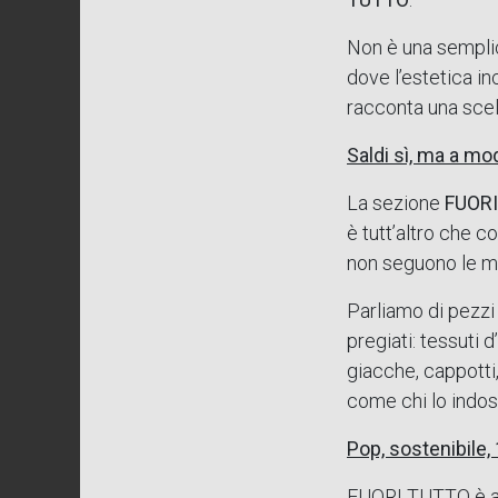
Non è una semplice
dove l’estetica in
racconta una scel
Saldi sì, ma a mo
La sezione
FUOR
è tutt’altro che c
non seguono le mo
Parliamo di pezz
pregiati: tessuti 
giacche, cappotti,
come chi lo indos
Pop, sostenibile,
FUORI TUTTO è anc