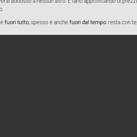
rai addosso a nessun altro. E farlo approfittando di prezzi 
o.
 è
fuori tutto
, spesso è anche
fuori dal tempo
: resta con t
 scegli, indossa la diffe
I TUTTO
ti aspetta online su
annies.it
.
empo, esplora, lasciati sorprendere e scegli con consapevol
are non è solo il prezzo.
che racconti chi sei.
l modo più giusto possibile.
 consciously.