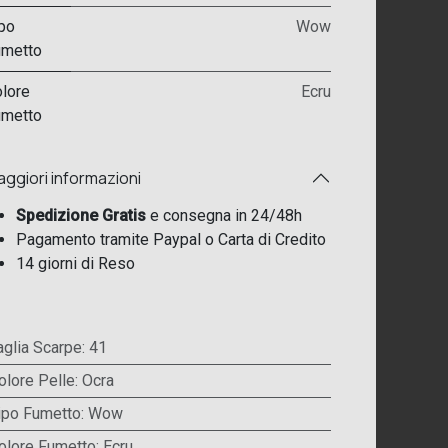
po
Wow
umetto
lore
Ecru
umetto
ggiori informazioni
Spedizione Gratis
e consegna in 24/48h
Pagamento tramite Paypal o Carta di Credito
14 giorni di Reso
aglia Scarpe
:
41
olore Pelle
:
Ocra
ipo Fumetto
:
Wow
olore Fumetto
:
Ecru