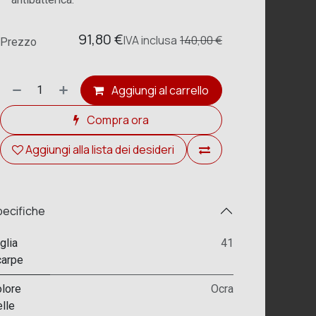
91,80
€
IVA
inclusa
140,00
€
Prezzo
Aggiungi al carrello
Compra ora
Aggiungi alla lista dei desideri
ecifiche
glia
41
arpe
lore
Ocra
lle