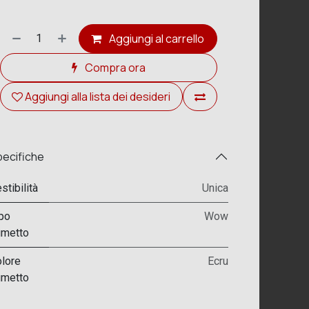
Aggiungi al carrello
Compra ora
Aggiungi alla lista dei desideri
ecifiche
stibilità
Unica
po
Wow
umetto
lore
Ecru
umetto