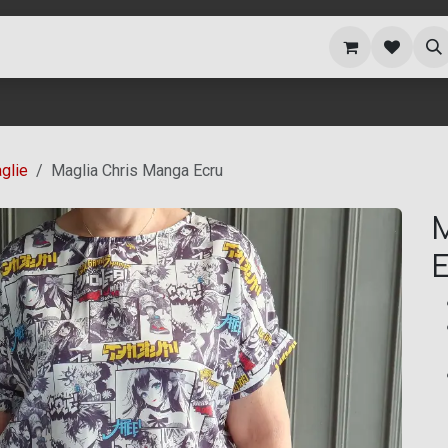
i siamo
Blog
glie
Maglia Chris Manga Ecru
M
E