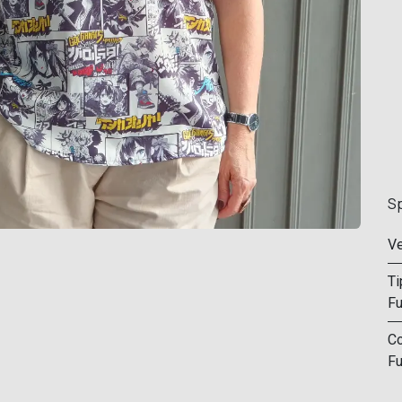
Sp
Ve
Ti
F
Co
F