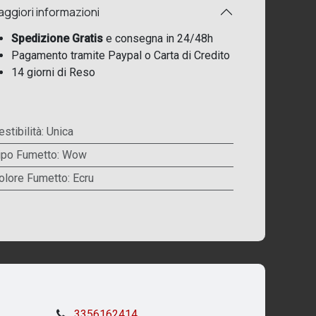
ggiori informazioni
Spedizione Gratis
e consegna in 24/48h
Pagamento tramite Paypal o Carta di Credito
14 giorni di Reso
estibilità
:
Unica
ipo Fumetto
:
Wow
olore Fumetto
:
Ecru
3356162414