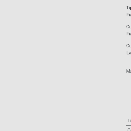
Ti
F
Co
F
Co
La
Ma
T
C