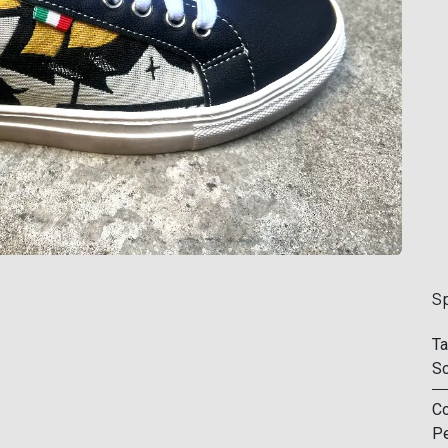
Sp
Ta
Sc
Co
Pe