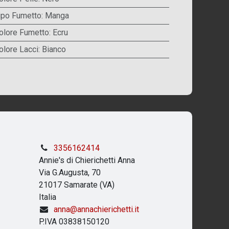
ipo Fumetto
:
Manga
olore Fumetto
:
Ecru
olore Lacci
:
Bianco
3356162414
Annie's di Chierichetti Anna
Via G.Augusta, 70
21017 Samarate (VA)
Italia
anna@annachierichetti.it
P.IVA 03838150120