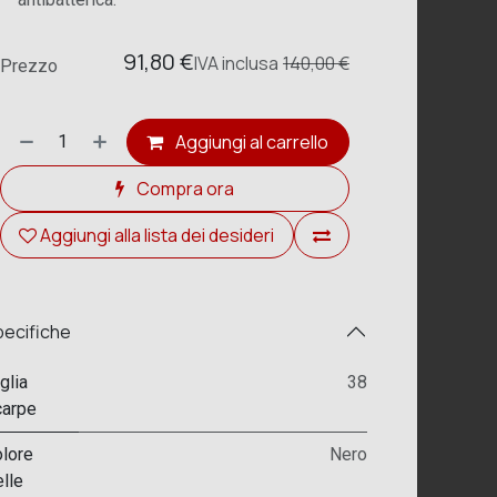
91,80
€
IVA
inclusa
140,00
€
Prezzo
Aggiungi al carrello
Compra ora
Aggiungi alla lista dei desideri
ecifiche
glia
38
arpe
lore
Nero
lle