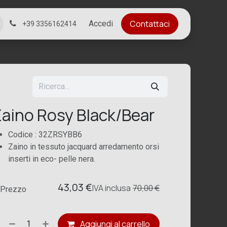
Contattaci
Accedi
+39 3356162414
aino Rosy Black/Bear
Codice : 32ZRSYBB6
Zaino in tessuto jacquard arredamento orsi
inserti in eco- pelle nera.
43,03
€
IVA
inclusa
70,00
€
Prezzo
Aggiungi al carrello