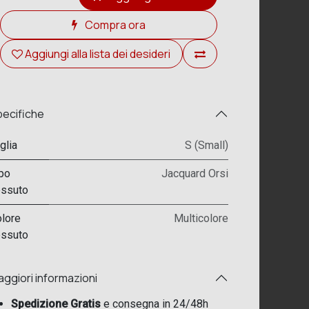
Compra ora
Aggiungi alla lista dei desideri
ecifiche
glia
S (Small)
po
Jacquard Orsi
ssuto
lore
Multicolore
ssuto
ggiori informazioni
Spedizione Gratis
e consegna in 24/48h