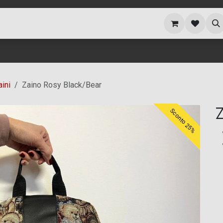
i siamo
Blog
aini
Zaino Rosy Black/Bear
Z
Sconto 25%