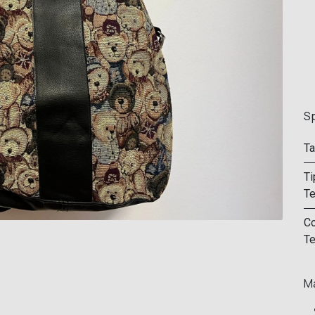
Sp
Ta
Ti
Te
Co
Te
Ma