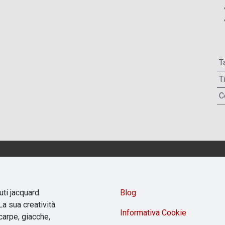
T
T
C
uti jacquard
Blog
a sua creatività
Informativa Cookie
carpe, giacche,