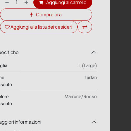
Aggiungi al carrello
Compra ora
Aggiungi alla lista dei desideri
ecifiche
glia
L (Large)
po
Tartan
ssuto
lore
Marrone/Rosso
ssuto
ggiori informazioni