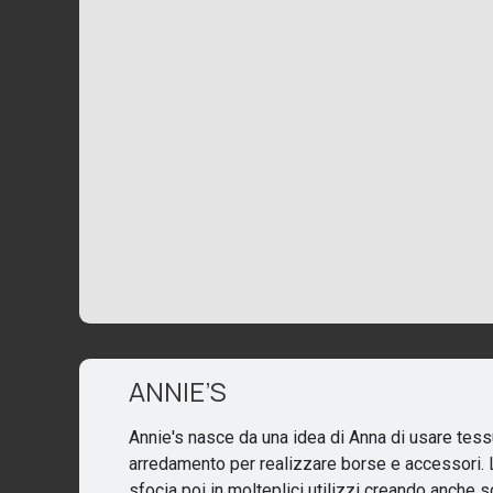
ANNIE’S
Annie's nasce da una idea di Anna di usare tess
arredamento per realizzare borse e accessori. L
sfocia poi in molteplici utilizzi creando anche s