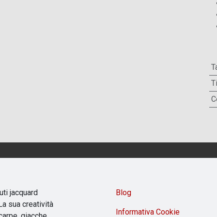
T
T
C
uti jacquard
Blog
a sua creatività
Informativa Cookie
carpe, giacche,