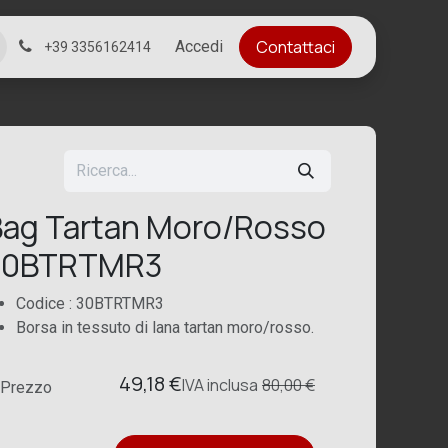
Contattaci
Accedi
+39 3356162414
ag Tartan Moro/Rosso
30BTRTMR3
Codice : 30BTRTMR3
Borsa in tessuto di lana tartan moro/rosso.
49,18
€
IVA
inclusa
80,00
€
Prezzo