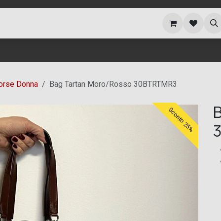
i siamo
Blog
orse Donna
Bag Tartan Moro/Rosso 30BTRTMR3
B
Sconto 25%