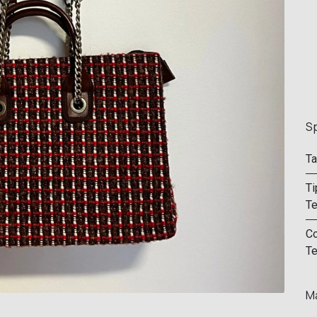
Sp
Ta
Ti
Te
Co
Te
Ma