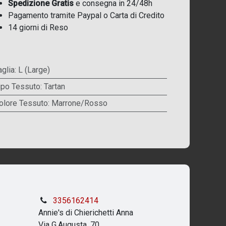
Spedizione Gratis
e consegna in 24/48h
Pagamento tramite Paypal o Carta di Credito
14 giorni di Reso
aglia
:
L (Large)
ipo Tessuto
:
Tartan
olore Tessuto
:
Marrone/Rosso
3356162414
Annie's di Chierichetti Anna
Via G.Augusta, 70