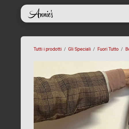
Passa al contenuto
Home
Shop
Ch
Tutti i prodotti
Gli Speciali
Fuori Tutto
B