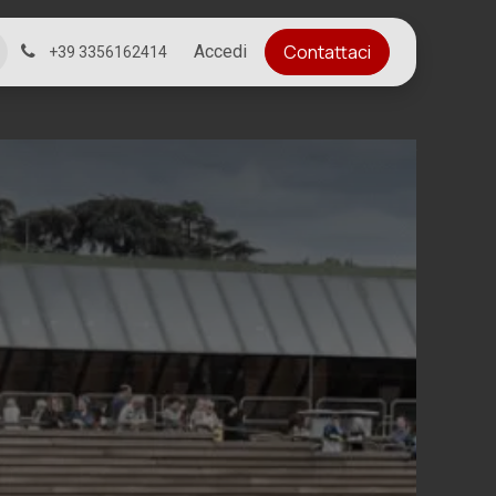
Contattaci
Accedi
+39 3356162414