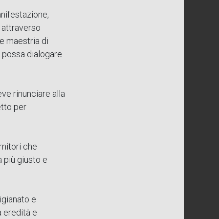
anifestazione,
i attraverso
te maestria di
o" possa dialogare
ve rinunciare alla
etto per
rnitori che
a più giusto e
tigianato e
a eredità e