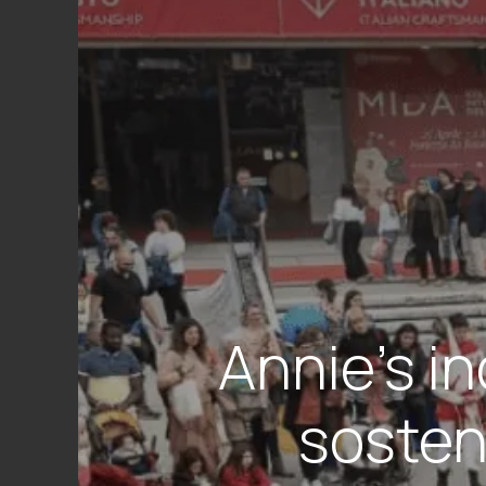
Annie’s i
sosten