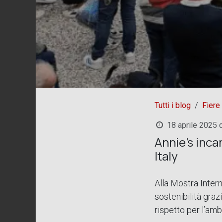
Tutti i blog
Fiere
18 aprile 2025
Annie’s inca
Italy
Alla Mostra Intern
sostenibilità graz
rispetto per l’amb