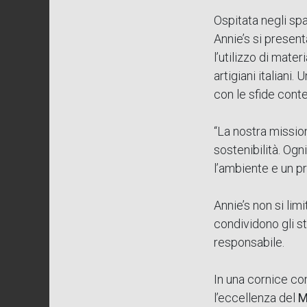
Ospitata negli sp
Annie’s si present
l’utilizzo di mater
artigiani italiani
con le sfide cont
“La nostra missi
sostenibilità. Ogn
l’ambiente e un pr
Annie’s non si lim
condividono gli st
responsabile.
In una cornice co
l’eccellenza del
M