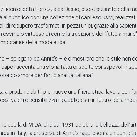
azi iconici della Fortezza da Basso, cuore pulsante della m
a al pubblico con una collezione di capi esclusivi, realizzat
iali di recupero trasformati in pezzi unici, grazie alla sapien
. Un esempio virtuoso di come la tradizione del "fatto a man
emporanee della moda etica.
one – spiegano da
Annie’s
– è dimostrare che lo stile non de
i capo racconta una storia fatta di scelte consapevoli, risp
ofondo amore per l’artigianalità italiana.”
ita a produrre abiti: promuove una filiera etica, lavora con fo
essi valori e sensibilizza il pubblico su un futuro della mod
me quella di
MIDA
, che dal 1931 celebra la bellezza dell’ar
ade in Italy
, la presenza di Annie’s rappresenta un ponte tr