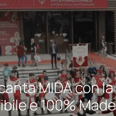
ncanta MIDA con l
ibile e 100% Made i